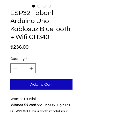
ESP32 Tabanlı
Arduino Uno
Kablosuz Bluetooth
+ Wifi CH340
Price
₺236,00
Quantity
*
Add to Cart
Wemos D1 Mini
Wemos D1 Mini
Arduino UNO için R3
D1 R32 WIFI , bluetooth modülüdür.