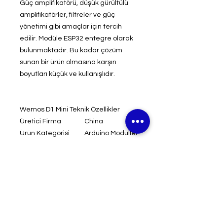
Güç amplifikatörü, düşük gürültülü
amplifikatörler, filtreler ve güç
yönetimi gibi amaçlar için tercih
edilir. Modüle ESP32 entegre olarak
bulunmaktadır. Bu kadar çözüm
sunan bir ürün olmasına karşın
boyutları küçük ve kullanışlıdır.
Wemos D1 Mini Teknik Özellikler
Üretici Firma
China
Ürün Kategorisi
Arduino Modüller
Giriş Gerilimi
5V - 12V
Analog Giriş (1 adet)
3.2V (max)
USB
Micro USB
Uyumluluk
Arduino
Boyutlar
6.8 x 5.3cm