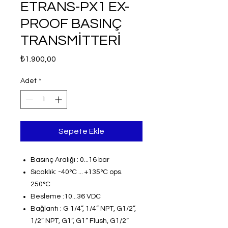
ETRANS-PX1 EX-
PROOF BASINÇ
TRANSMİTTERİ
Fiyat
₺1.900,00
Adet
*
Sepete Ekle
Basınç Aralığı : 0...16 bar
Sıcaklık: -40°C ... +135°C ops.
250°C
Besleme :10...36 VDC
Bağlantı : G 1/4”, 1/4” NPT, G1/2”,
1/2” NPT, G1”, G1” Flush, G1/2“