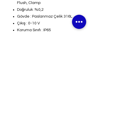
Flush, Clamp
Doğruluk :%0,2
Gövde : Paslanmaz Çelik 316L
Çıkış : 0-10 V
Koruma Sınıfı : IP65
Kullanım Alanları : Zone 0, Zone 1,
Zone 2
About Us
Follow us on twitter
Services
Like us on facebook
Clients
Join our team
Careers
Give us your feedback
Support
Our Clients
News Flashes